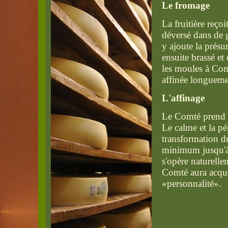
Le fromage
La fruitière reçoi
déversé dans de 
y ajoute la présur
ensuite brassé et
les moules à Com
affinée longueme
L'affinage
Le Comté prend
Le calme et la p
transformation d
minimum jusqu'à
s'opère naturelle
Comté aura acqui
«personnalité».