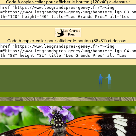
Code à copier-coller pour afficher le bouton (120x40) ci-dessus :
Code à copier-coller pour afficher le bouton (88x31) ci-dessus :