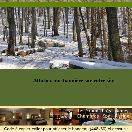
Affichez une bannière sur votre site
Code à copier-coller pour afficher le bandeau (448x60) ci-dessus :